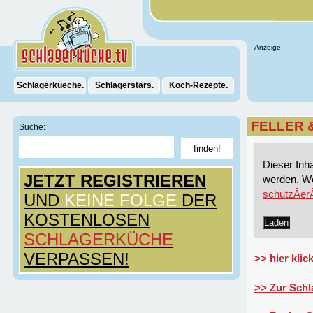
Anzeige:
Schlagerkueche.
Schlagerstars.
Koch-Rezepte.
FELLER &
Suche:
Dieser Inh
JETZT REGISTRIEREN
werden. We
schutzÂ­er
UND
KEINE FOLGE
DER
KOSTENLOSEN
Laden
SCHLAGERKÜCHE
VERPASSEN!
>> hier kl
>> Zur Schl