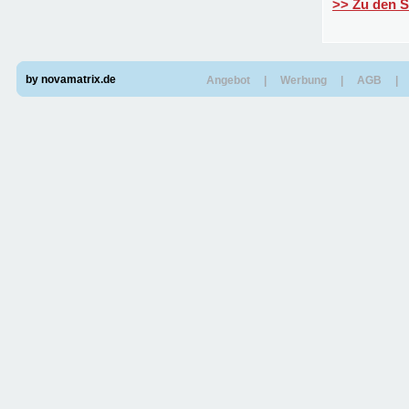
>> Zu den 
by novamatrix.de
Angebot
|
Werbung
|
AGB
|