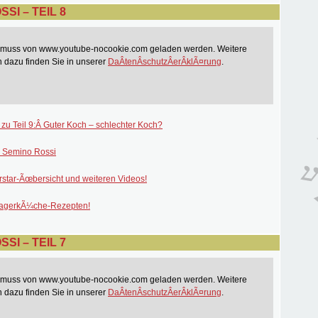
SI – TEIL 8
t muss von www.youtube-nocookie.com geladen werden. Weitere
n dazu finden Sie in unserer
DaÂ­tenÂ­schutzÂ­erÂ­klÃ¤rung
.
 zu Teil 9:Â Guter Koch – schlechter Koch?
 Semino Rossi
rstar-Ãœbersicht und weiteren Videos!
lagerkÃ¼che-Rezepten!
SI – TEIL 7
t muss von www.youtube-nocookie.com geladen werden. Weitere
n dazu finden Sie in unserer
DaÂ­tenÂ­schutzÂ­erÂ­klÃ¤rung
.