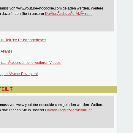
t muss von www.youtube-nocookie.com geladen werden. Weitere
n dazu finden Sie in unserer
DaÂ­tenÂ­schutzÂ­erÂ­klÃ¤rung
.
zu Teil 9:Â Es ist angerichtet
Atlantis
rstar-Ãœbersicht und weiteren Videos!
lagerkÃ¼che-Rezepten!
EIL 7
t muss von www.youtube-nocookie.com geladen werden. Weitere
n dazu finden Sie in unserer
DaÂ­tenÂ­schutzÂ­erÂ­klÃ¤rung
.