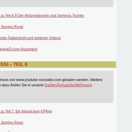
 zu Teil 8:Â Der Motorradrocker und Seminos Tochter.
 Semino Rossi
rstar-Ãœbersicht und weiteren Videos!
lagerkÃ¼che-Rezepten!
SI – TEIL 6
t muss von www.youtube-nocookie.com geladen werden. Weitere
n dazu finden Sie in unserer
DaÂ­tenÂ­schutzÂ­erÂ­klÃ¤rung
.
 zu Teil 7: Ein Monat lang KÃ¶nig
 Semino Rossi