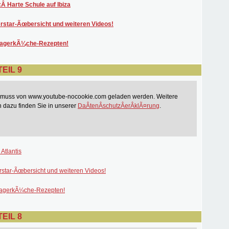
:Â Harte Schule auf Ibiza
rstar-Ãœbersicht und weiteren Videos!
lagerkÃ¼che-Rezepten!
EIL 9
t muss von www.youtube-nocookie.com geladen werden. Weitere
n dazu finden Sie in unserer
DaÂ­tenÂ­schutzÂ­erÂ­klÃ¤rung
.
Atlantis
rstar-Ãœbersicht und weiteren Videos!
lagerkÃ¼che-Rezepten!
EIL 8