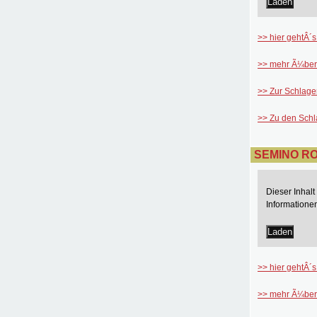
Laden
>> hier gehtÂ´s
>> mehr Ã¼ber
>> Zur Schlage
>> Zu den Sch
SEMINO ROS
Dieser Inhal
Informatione
Laden
>> hier gehtÂ´s
>> mehr Ã¼ber