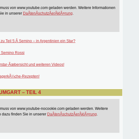
t muss von www.youtube.com geladen werden. Weitere Informationen
Sie in unserer
DaÂ­tenÂ­schutzÂ­erÂ­klÃ¤rung
.
 zu Teil 5:Â Semino – in Argentinien ein Star?
 Semino Rossi
rstar-Ãœbersicht und weiteren Videos!
lagerkÃ¼che-Rezepten!
MGART – TEIL 4
t muss von www.youtube-nocookie.com geladen werden. Weitere
n dazu finden Sie in unserer
DaÂ­tenÂ­schutzÂ­erÂ­klÃ¤rung
.