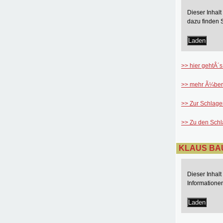
Dieser Inhal
dazu finden 
Laden
>> hier gehtÂ´s
>> mehr Ã¼ber
>> Zur Schlage
>> Zu den Sch
KLAUS BAU
Dieser Inhal
Informatione
Laden