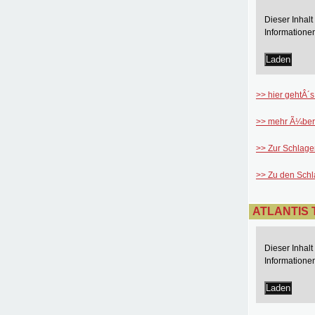
Dieser Inhal
Informatione
Laden
>> hier gehtÂ´s 
>> mehr Ã¼ber 
>> Zur Schlage
>> Zu den Sch
ATLANTIS T
Dieser Inhal
Informatione
Laden