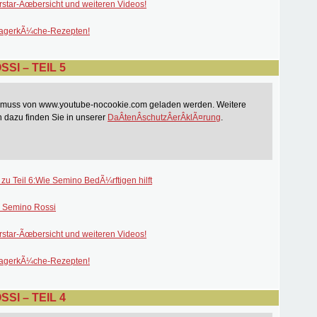
rstar-Ãœbersicht und weiteren Videos!
lagerkÃ¼che-Rezepten!
SI – TEIL 5
t muss von www.youtube-nocookie.com geladen werden. Weitere
n dazu finden Sie in unserer
DaÂ­tenÂ­schutzÂ­erÂ­klÃ¤rung
.
 zu Teil 6:Wie Semino BedÃ¼rftigen hilft
 Semino Rossi
rstar-Ãœbersicht und weiteren Videos!
lagerkÃ¼che-Rezepten!
SI – TEIL 4