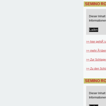
SEMINO ROS
Dieser Inhal
Informatione
Laden
>> hier gehtÂ´s
>> mehr Ã¼ber
>> Zur Schlage
>> Zu den Sch
SEMINO ROS
Dieser Inhal
Informatione