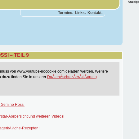
Anzeige
Termine.
Links.
Kontakt.
SI – TEIL 9
t muss von www.youtube-nocookie.com geladen werden. Weitere
n dazu finden Sie in unserer
DaÂ­tenÂ­schutzÂ­erÂ­klÃ¤rung
.
 Semino Rossi
rstar-Ãœbersicht und weiteren Videos!
lagerkÃ¼che-Rezepten!