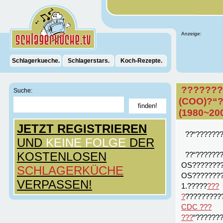
Anzeige:
Schlagerkueche.
Schlagerstars.
Koch-Rezepte.
???????
Suche:
(COO)?“
(1980~2
JETZT REGISTRIEREN
??“???????
UND
KEINE FOLGE
DER
KOSTENLOSEN
??“???????
OS????????
SCHLAGERKÜCHE
OS????????‘
VERPASSEN!
1.?????
???
?
?????????
CDC ???
???
“??????