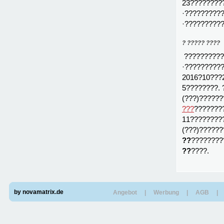
23????????
·?????????
·?????????
? ????? ????
??????????
·?????????
2016?10???
5????????.
(???)?????
???
???????
11????????
(???)?????
??
????????
??
????.
by novamatrix.de
Angebot
|
Werbung
|
AGB
|