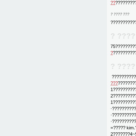
??
????????
? ???? ???
??????????
? ????
75????????
?
?????????
? ????
??????????
???
???????
1?????????
2?????????
1?????????
·?????????
·?????????
·??????????
=????? kim
2???????4~