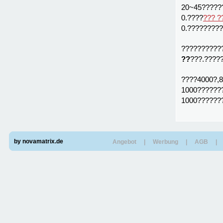
20~45?????
0.????
??? ?
0.????????
??????????
??
???.????
????4000?,
1000??????
1000??????
by novamatrix.de
Angebot
|
Werbung
|
AGB
|