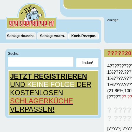
Anzeige:
Schlagerkueche.
Schlagerstars.
Koch-Rezepte.
?????20
Suche:
4?????????
1%????.???
JETZT REGISTRIEREN
1%????.???
UND
KEINE FOLGE
DER
1%????.???
(21.86%,100
KOSTENLOSEN
[?????]
?? ?
SCHLAGERKÜCHE
VERPASSEN!
? ????
? ????
[?????] ???