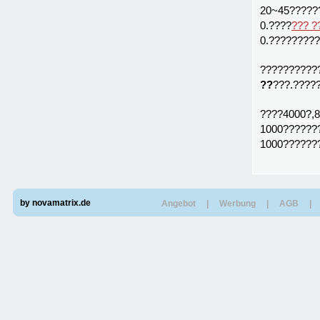
20~45?????
0.????
??? ?
0.????????
??????????
??
???.????
????4000?,
1000??????
1000??????
by novamatrix.de
Angebot
|
Werbung
|
AGB
|