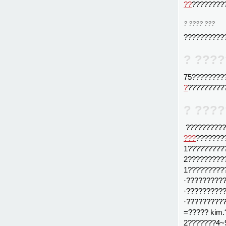
??
????????
? ???? ???
??????????
? ????
75????????
?
?????????
? ????
??????????
???
???????
1?????????
2?????????
1?????????
·?????????
·?????????
·??????????
=????? kim
2???????4~