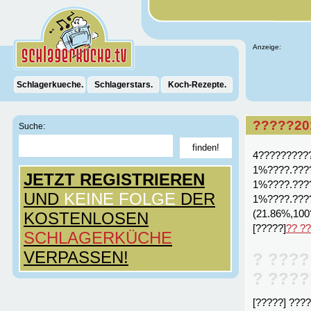
Anzeige:
Schlagerkueche.
Schlagerstars.
Koch-Rezepte.
?????20
Suche:
4?????????
1%????.???
JETZT REGISTRIEREN
1%????.???
UND
KEINE FOLGE
DER
1%????.???
(21.86%,100
KOSTENLOSEN
[?????]
?? ?
SCHLAGERKÜCHE
VERPASSEN!
? ????
? ????
[?????] ???