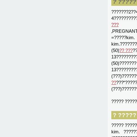
? ?????
???????2??
4?????????
???
‚PREGNANT(
=?????kim.
kim.??????
(50)
?? ???
?
13????????
(50)???????
13????????
(???)??????
??
???“????
(???)?????
????? ?????
? ?????
????? ?????
kim. ?????