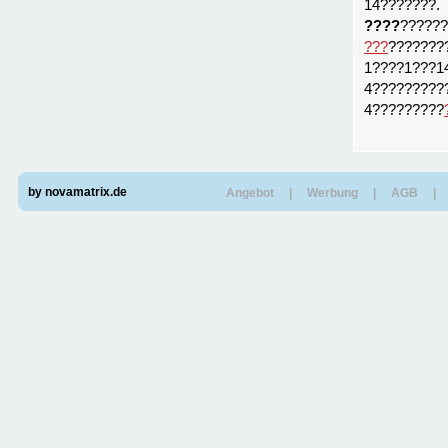
14???????.
????
?????
???
???????
1????1???1
4?????????
4?????????
by novamatrix.de
Angebot
|
Werbung
|
AGB
|