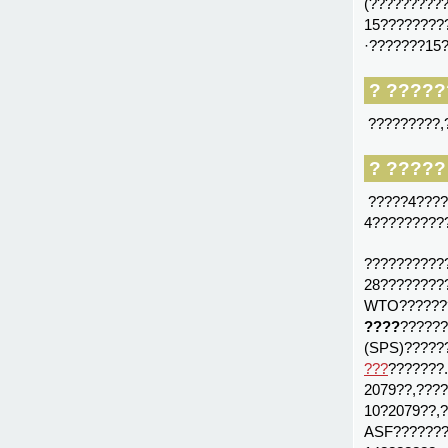
(??????????
15????????
·???????15?
? ????
?????????,
? ?????
?????4????
4?????????
??????????
28????????
WTO???????
????
?????
(SPS)?????
???
???????
2079??,???
10?2079??,
ASF???????