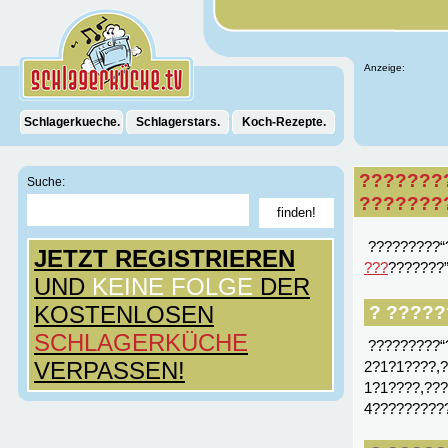
Anzeige:
Schlagerkueche.
Schlagerstars.
Koch-Rezepte.
???????
Suche:
???????
?????????“
JETZT REGISTRIEREN
???
???????”
UND
KEINE FOLGE
DER
KOSTENLOSEN
? ?????
SCHLAGERKÜCHE
?????????“
VERPASSEN!
2?1?1????,
1?1????,??
4?????????