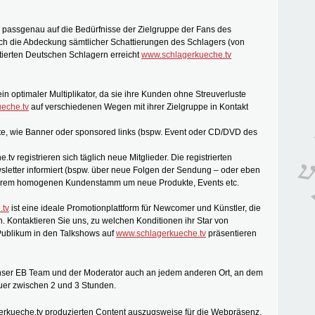
s passgenau auf die Bedürfnisse der Zielgruppe der Fans des
rch die Abdeckung sämtlicher Schattierungen des Schlagers (von
tierten Deutschen Schlagern erreicht
www.schlagerkueche.tv
ein optimaler Multiplikator, da sie ihre Kunden ohne Streuverluste
eche.tv
auf verschiedenen Wegen mit ihrer Zielgruppe in Kontakt
nte, wie Banner oder sponsored links (bspw. Event oder CD/DVD des
v registrieren sich täglich neue Mitglieder. Die registrierten
letter informiert (bspw. über neue Folgen der Sendung – oder eben
unserem homogenen Kundenstamm um neue Produkte, Events etc.
.tv
ist eine ideale Promotionplattform für Newcomer und Künstler, die
 Kontaktieren Sie uns, zu welchen Konditionen ihr Star von
Publikum in den Talkshows auf
www.schlagerkueche.tv
präsentieren
nser EB Team und der Moderator auch an jedem anderen Ort, an dem
uer zwischen 2 und 3 Stunden.
gerkueche.tv produzierten Content auszugsweise für die Webpräsenz,