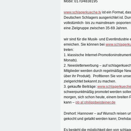
Mobil: 0170/4838195
www.schlagerkueche.tv
ist ein Format, da
Deutschen Schlagers ausgerichtet ist. Du
volkstümlich- bis zu mainstream- poporien
eine Zielgruppe zwischen 35-69 Jahren.
wir sind für die Musik- und Eventindustrie 
erreichen. Sie können bei
www.schlagerku
treten:
1. klassische Internet-Promotioninstrume
Monats).
2. Newsletterwerbung – auf schlagerkueche.t
Mitglieder werden durch regelmäßige News
über ihr Produkt). Profitieren Sie von 
zielgerichtet bekannt zu machen.
3. gekaufte Beiträge:
www.schlagerkueche
schwerpunktmäßig promotet werden sollen.
morgen, sich schon heute, einem breiten 
kann –
pb at philippbeisteiner.de
Drehort: Hannover – auf Wunsch reisen u
gekocht und getalkt werden kann; Drehda
Es besteht die möglichkeit den von schla