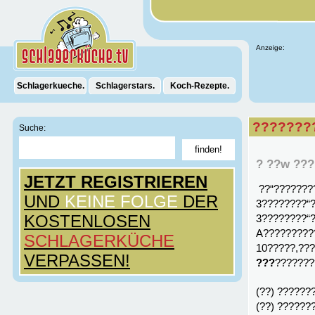
Anzeige:
Schlagerkueche.
Schlagerstars.
Koch-Rezepte.
???????
Suche:
? ??w ???
JETZT REGISTRIEREN
??“???????
UND
KEINE FOLGE
DER
3????????“
KOSTENLOSEN
3????????“
A?????????
SCHLAGERKÜCHE
10?????,??
VERPASSEN!
???
???????
(??) ?????
(??) ?????