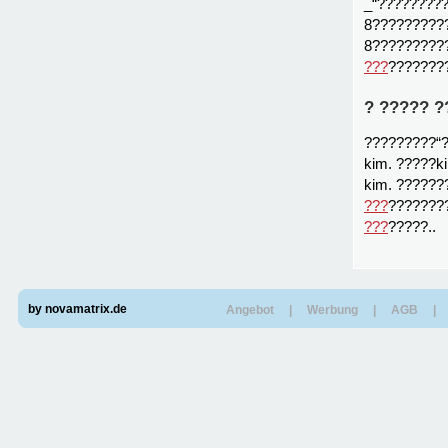
_“????????
8?????????
8?????????
???
???????
? ????? ?
?????????“
kim. ?????k
kim. ?????
???
???????
???
?????..
by novamatrix.de
Angebot
|
Werbung
|
AGB
|