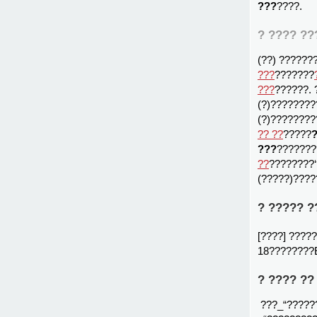
???
????.
? ???? ??
(??) ?????
???
???????
???
??????.
(?)????????
(?)????????
?? ??
?????
???
???????
??
????????‘
(?????)????
? ????? ?
[????] ????
18????????E
? ???? ??
???_“?????