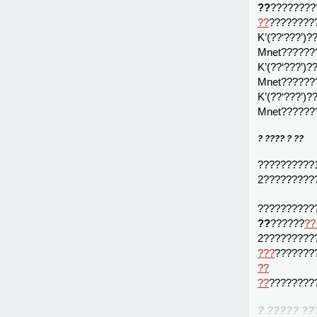
??
????????
??
????????
K’(??‘???’)
Mnet??????
K’(??‘???’)
Mnet??????
K’(??‘???’)
Mnet??????
? ???? ? ??
??????????
2?????????
??????????
??
??????
??
2?????????
???
???????
??
??
????????
? ????? ??