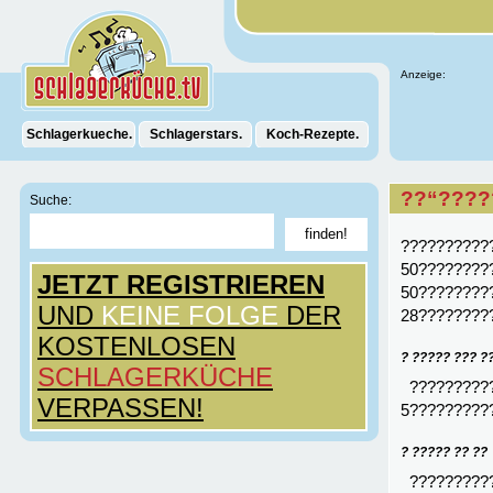
Anzeige:
Schlagerkueche.
Schlagerstars.
Koch-Rezepte.
??“????
Suche:
??????????
50????????
JETZT REGISTRIEREN
50?????????
UND
KEINE FOLGE
DER
28????????
KOSTENLOSEN
? ????? ??? ?
SCHLAGERKÜCHE
??????????
VERPASSEN!
5?????????
? ????? ?? ??
??????????