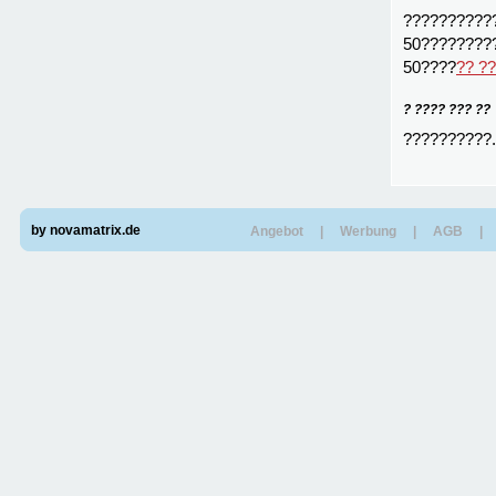
??????????
50????????
50????
?? ?
? ???? ??? ??
??????????.
by novamatrix.de
Angebot
|
Werbung
|
AGB
|